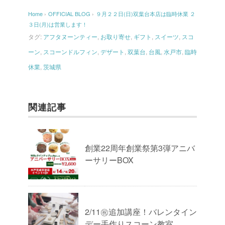
Home
›
OFFICIAL BLOG
›
９月２２日(日)双葉台本店は臨時休業 ２
３日(月)は営業します！
タグ:
アフタヌーンティー
,
お取り寄せ
,
ギフト
,
スイーツ
,
スコ
ーン
,
スコーンドルフィン
,
デザート
,
双葉台
,
台風
,
水戸市
,
臨時
休業
,
茨城県
関連記事
創業22周年創業祭第3弾アニバ
ーサリーBOX
2/11㊗追加講座！バレンタイン
デー手作りスコーン教室