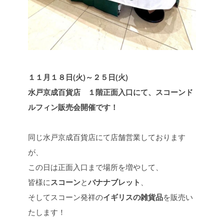
１１月１８日(火)～２５日(火)
水戸京成百貨店 １階正面入口にて、スコーンド
ルフィン販売会開催です！
同じ水戸京成百貨店にて店舗営業しております
が、
この日は正面入口まで場所を増やして、
皆様に
スコーン
と
バナナブレット
、
そしてスコーン発祥の
イギリスの雑貨品
を販売い
たします！