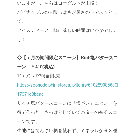
いますが、こちらはヨーグルトが主役！
パイナップルの甘酸っぱさが暑さの中でスッとし
て、
アイスティーと一緒に涼しい時間はいかがでしょ
う！
◇【７月の期間限定スコーン】Rich塩バタースコ
ーン ￥410(税込)
7/1(水)～7/30(金)販売
https://sconedolphin.stores.jp/items/6102890856e0f
17671e8beae
リッチ塩バタースコーンは「塩パン」にヒントを
得て作った、さっぱりしていてバターの香るスコ
ーンです。
生地にはてんさい糖を使わず、ミネラルが６８種