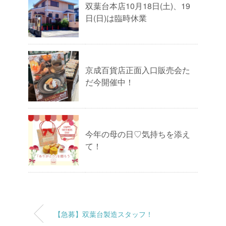
双葉台本店10月18日(土)、19
日(日)は臨時休業
京成百貨店正面入口販売会た
だ今開催中！
今年の母の日♡気持ちを添え
て！
【急募】双葉台製造スタッフ！