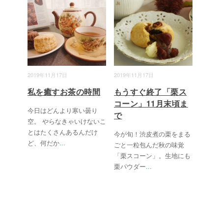
2019年11月17日
2019年11月17日
私を癒すお茶の時間
もうすぐ終了「栗ス
コーン」11月末頃ま
今日はどんより寒い曇り
で
空。 やらなきゃいけないこ
とはたくさんあるんだけ
今が旬！渋皮煮の栗をまる
ど、何だか
...
ごと一粒包んだ秋の味覚
「栗スコーン」。生地にも
栗パウダー
...