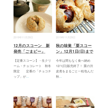
2019年11月29日
2019年11月29日
12月のスコーン 新
秋の味覚「栗スコー
発売「ごまピー」
ン」12月1日(日)まで
【定番スコーン】・生クリ
今年は間もなく食べ納め
ーム・チョコレート 秋冬
12/1(日)販売終了！ 栗の渋
限定 定番の「チョコチ
皮煮をまるごと一粒包んだ
ップ」が
...
秋
...