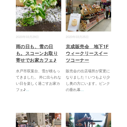
2020年03月29日
2020年03月25日
雨の日も、雪の日
京成販売会 地下1F
も。スコーンお取り
ウィークリースイー
寄せでお家カフェ♪
ツコーナー
水戸市双葉台、雪が積もっ
販売会の出店場所が変更に
てきました。 外に出られな
なりました！いつもより少
い日を楽しく過ごすお家カ
し奥の方にいます。ピンク
フェ♪
...
の垂れ幕
...