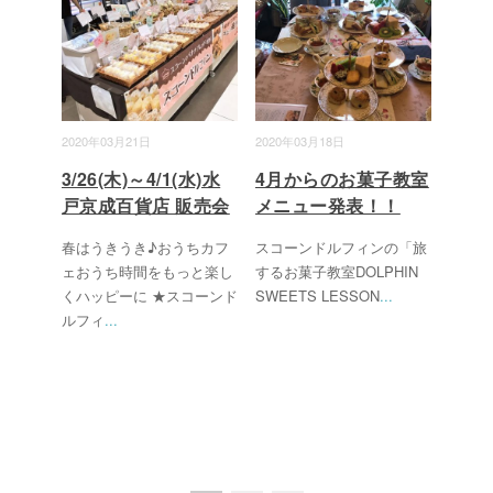
2020年03月21日
2020年03月18日
3/26(木)～4/1(水)水
4月からのお菓子教室
戸京成百貨店 販売会
メニュー発表！！
春はうきうき♪おうちカフ
スコーンドルフィンの「旅
ェおうち時間をもっと楽し
するお菓子教室DOLPHIN
くハッピーに ★スコーンド
SWEETS LESSON
...
ルフィ
...