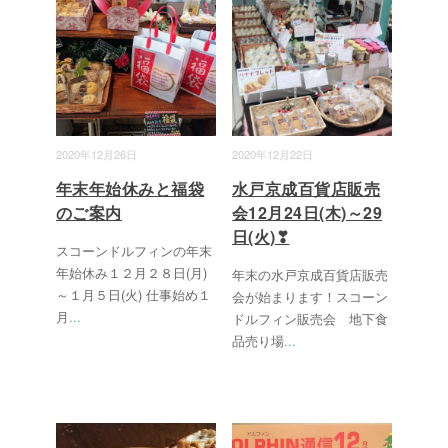
2020年12月26日
2020年12月22日
年末年始休みと福袋
水戸京成百貨店販売
のご案内
会12月24日(木)～29
日(火)❣
スコーンドルフィンの年末
年始休み１２月２８日(月)
年末の水戸京成百貨店販売
～１月５日(火) 仕事始め１
会が始まります！スコーン
月
...
ドルフィン販売会 地下食
品売り場
...