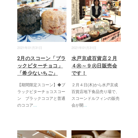
2021年01月31日
2021年01月31日
2月のスコーン「ブラ
水戸京成百貨店２月
ックビターチョコ」
４㊍～９㊋日販売会
「希少ないちご」
です！
【期間限定スコーン】◆ブ
２月４日(木)から水戸京成
ラックビターチョコスコー
百貨店地下食品売り場で、
ン ブラックココアと普通
スコーンドルフィンの販売
のココア
...
会が開
...