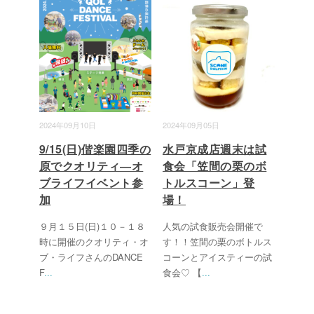
2024年09月10日
2024年09月05日
9/15(日)偕楽園四季の
水戸京成店週末は試
原でクオリティ―オ
食会「笠間の栗のボ
ブライフイベント参
トルスコーン」登
加
場！
９月１５日(日)１０－１８
人気の試食販売会開催で
時に開催のクオリティ・オ
す！！笠間の栗のボトルス
ブ・ライフさんのDANCE
コーンとアイスティーの試
F
...
食会♡ 【
...