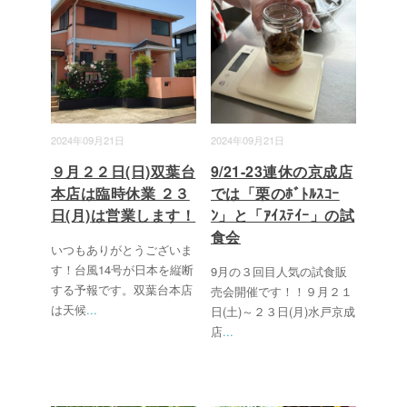
2024年09月21日
2024年09月21日
９月２２日(日)双葉台
9/21-23連休の京成店
本店は臨時休業 ２３
では「栗のﾎﾞﾄﾙｽｺｰ
日(月)は営業します！
ﾝ」と「ｱｲｽﾃｲｰ」の試
食会
いつもありがとうございま
す！台風14号が日本を縦断
9月の３回目人気の試食販
する予報です。双葉台本店
売会開催です！！９月２１
は天候
...
日(土)～２３日(月)水戸京成
店
...