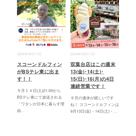
2024年09月11日
2024年09月11日
スコーンドルフィン
双葉台店はこの週末
がBSテレ東に出ま
13(金)･14(土)･
す！！
15(日)･16(月)の4日
連続営業です！
９月１４日(土)21:00から
BSテレ東にて放送される
９月の連休が嬉しいです
「ワタシが日本に暮らす理
ね！ スコーンドルフィンは
由
...
9月13日(金)・14日(土)・
...