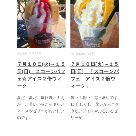
2018年07月08日
2018年06月27日
７月１０日(火)～１５
７月１０日(火)～１５
日(日) スコーンパフ
日(日) 「スコーンパ
ェ☆アイス２倍ウィ
フェ アイス２倍ウ
ーク
ィーク」
夏だ、夏だ、毎日暑い！ し
暑い！暑い！毎日暑いです
かし、暑いからこそ冷たい
ね！ しかし、暑いからこそ
アイスやゼリーがおいしい
冷たいアイスやぷるぷるゼ
のです
...
リーが
...