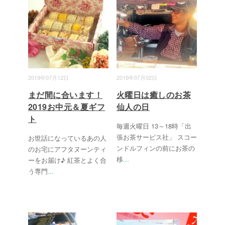
2019年07月12日
2019年07月02日
まだ間に合います！
火曜日は癒しのお茶
2019お中元＆夏ギフ
仙人の日
ト
毎週火曜日 13～18時「出
張お茶サービス社」 スコー
お世話になっているあの人
ンドルフィンの前にお茶の
のお宅にアフタヌーンティ
移
...
ーをお届け♪ 紅茶とよく合
う専門
...