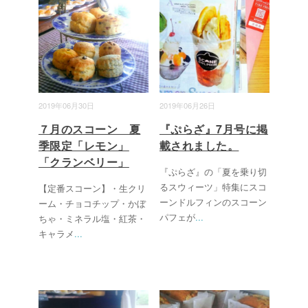
2019年06月30日
2019年06月26日
７月のスコーン 夏
『ぷらざ』7月号に掲
季限定「レモン」
載されました。
「クランベリー」
『ぷらざ』の「夏を乗り切
るスウィーツ」特集にスコ
【定番スコーン】・生クリ
ーンドルフィンのスコーン
ーム・チョコチップ・かぼ
パフェが
...
ちゃ・ミネラル塩・紅茶・
キャラメ
...