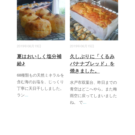
2019年06月19日
2019年06月15日
夏はおいしく塩分補
久しぶりに「くるみ
給♪
バナナブレッド」を
焼きました。
68種類もの天然ミネラルを
含む海のお塩を、じっくり
水戸市双葉台、昨日までの
丁寧に天日干ししました。
青空はどこへやら。また梅
ラン
...
雨空に戻ってしまいました
ね。 で
...