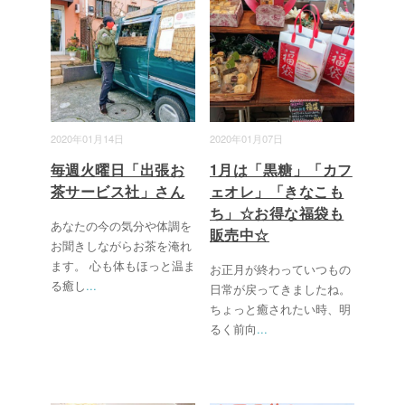
2020年01月14日
2020年01月07日
毎週火曜日「出張お
1月は「黒糖」「カフ
茶サービス社」さん
ェオレ」「きなこも
ち」☆お得な福袋も
あなたの今の気分や体調を
販売中☆
お聞きしながらお茶を淹れ
ます。 心も体もほっと温ま
お正月が終わっていつもの
る癒し
...
日常が戻ってきましたね。
ちょっと癒されたい時、明
るく前向
...