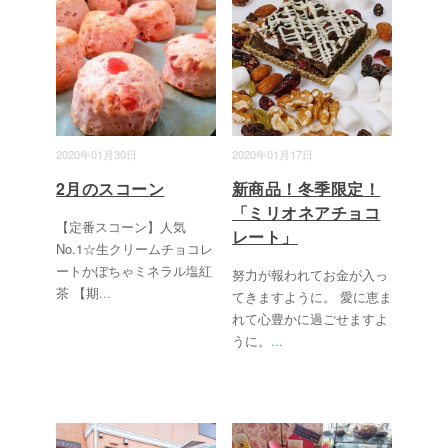
2020年01月30日
2020年01月17日
2月のスコーン
新商品！冬季限定！
「ミリオネアチョコ
【定番スコーン】人気
レート」
No.1☆生クリームチョコレ
ートかぼちゃミネラル塩紅
努力が報われてお金が入っ
茶 【期
...
てきますように。 愛に恵ま
れて心豊かに過ごせますよ
うに。
...