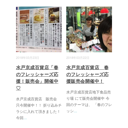
2018年03月23日
2018年03月22日
水戸京成百貨店「春
水戸京成百貨店 春
のフレッシャーズ応
のフレッシャーズ応
援！販売会」開催中
援販売会開催中！
♡
水戸京成百貨店地下食品売
り場 にて販売会開催中 今
水戸京成百貨店 販売会
回のテーマは、 「春のフレ
只今開催中！！ 折り込みチ
ッシ
...
ラシに入れて頂きました！
今回
...