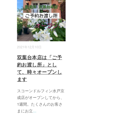
2021年12月10日
双葉台本店は「ご予
約お渡し所」とし
て、時々オープンし
ます
スコーンドルフィン水戸京
成店がオープンしてから、
1週間。たくさんのお客さ
まにお立
...