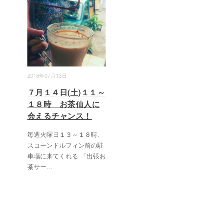
2018年07月13日
７月１４日(土)１１～
１８時 お茶仙人に
会えるチャンス！
毎週火曜日１３～１８時、
スコーンドルフィン前の駐
車場に来てくれる 「出張お
茶サー
...