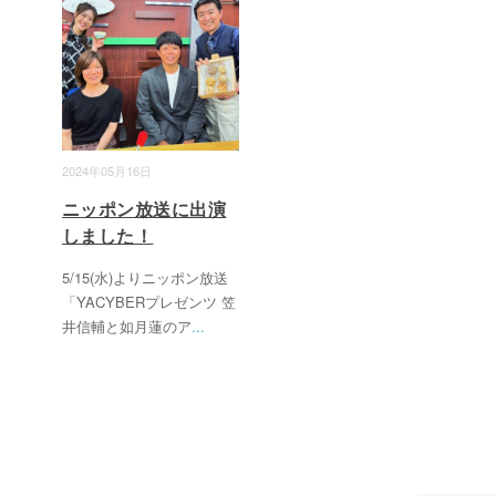
2024年05月16日
ニッポン放送に出演
しました！
5/15(水)よりニッポン放送
「YACYBERプレゼンツ 笠
井信輔と如月蓮のア
...