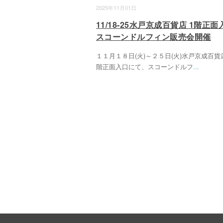
2025年11月01日
11/18-25水戸京成百貨店 1階正
スコーンドルフィン販売会開催
１１月１８日(火)～２５日(火)水戸京成百貨
階正面入口にて、スコーンドルフ
...