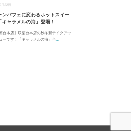
10月22日
ーンパフェに変わるホットスイー
「キャラメルの海」登場！
葉台本店】双葉台本店の秋冬新テイクアウ
ューです！「キャラメルの海」当
...