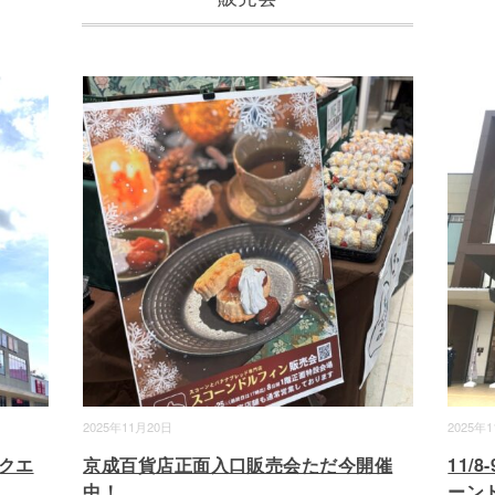
2025年11月20日
2025年
スクエ
京成百貨店正面入口販売会ただ今開催
11/
中！
ーン