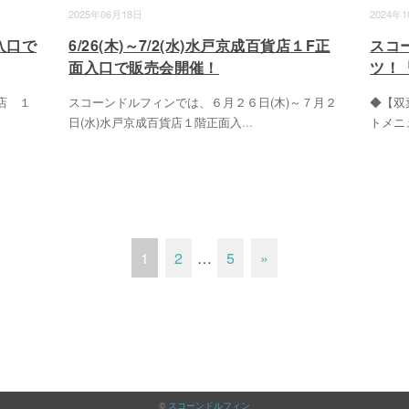
2025年06月18日
2024年
面入口で
6/26(木)～7/2(水)水戸京成百貨店１F正
スコ
面入口で販売会開催！
ツ！
店 １
スコーンドルフィンでは、６月２６日(木)～７月２
◆【双
日(水)水戸京成百貨店１階正面入
...
トメニ
1
2
…
5
»
©
スコーンドルフィン