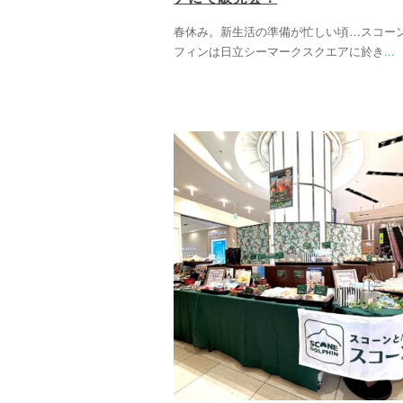
春休み。新生活の準備が忙しい頃…スコー
フィンは日立シーマークスクエアに於き
...