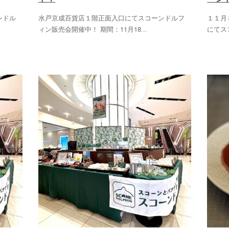
ンドル
水戸京成百貨店１階正面入口にてスコーンドルフ
１１月
ィン販売会開催中！ 期間：11月18
...
にてス