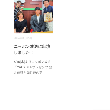
2024年05月16日
ニッポン放送に出演
しました！
5/15(水)よりニッポン放送
「YACYBERプレゼンツ 笠
井信輔と如月蓮のア
...