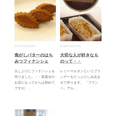
2018年02月20日
2018年02月10日
焦がしバターのはち
大切な人が好きなも
みつフィナンシェ
のって・・
久しぶりにフィナンシェを
レミーマルタンというブラ
作りました。・・双葉台の
ンデーをたっぷりしみ込ま
お店になってからは初めて
せて作ります。 「フラン
ですが。
...
ベ」アル
...