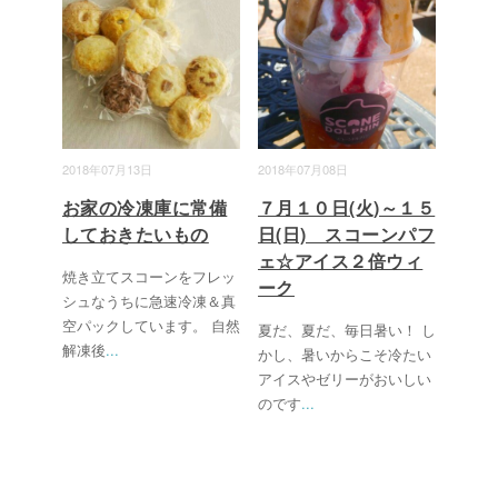
2018年07月13日
2018年07月08日
お家の冷凍庫に常備
７月１０日(火)～１５
しておきたいもの
日(日) スコーンパフ
ェ☆アイス２倍ウィ
焼き立てスコーンをフレッ
ーク
シュなうちに急速冷凍＆真
空パックしています。 自然
夏だ、夏だ、毎日暑い！ し
解凍後
...
かし、暑いからこそ冷たい
アイスやゼリーがおいしい
のです
...