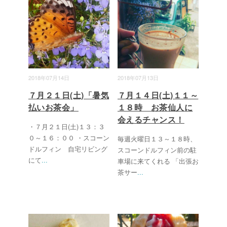
2018年07月14日
2018年07月13日
７月２１日(土)「暑気
７月１４日(土)１１～
払いお茶会」
１８時 お茶仙人に
会えるチャンス！
・７月２１日(土)１３：３
０～１６：００ ・スコーン
毎週火曜日１３～１８時、
ドルフィン 自宅リビング
スコーンドルフィン前の駐
にて
...
車場に来てくれる 「出張お
茶サー
...