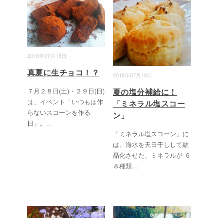
2018年07月18日
真夏に生チョコ！？
2018年07月18日
７月２８日(土)・２９日(日)
夏の塩分補給に！
は、イベント「いつもは作
「ミネラル塩スコー
らないスコーンを作る
ン」
日」。
...
「ミネラル塩スコーン」に
は、海水を天日干しして結
晶化させた、ミネラルが ６
８種類
...