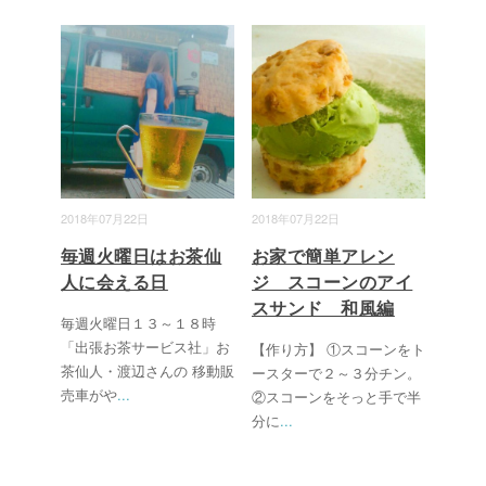
2018年07月22日
2018年07月22日
毎週火曜日はお茶仙
お家で簡単アレン
人に会える日
ジ スコーンのアイ
スサンド 和風編
毎週火曜日１３～１８時
「出張お茶サービス社」お
【作り方】 ①スコーンをト
茶仙人・渡辺さんの 移動販
ースターで２～３分チン。
売車がや
...
②スコーンをそっと手で半
分に
...