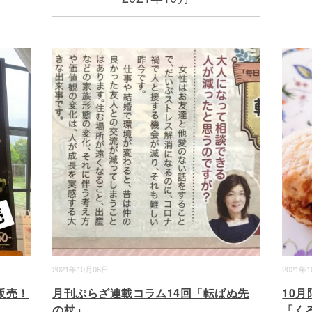
2021年10月06日
2021年
販売！
月刊ぷらざ連載コラム14回「転ばぬ先
10
の杖」
「く