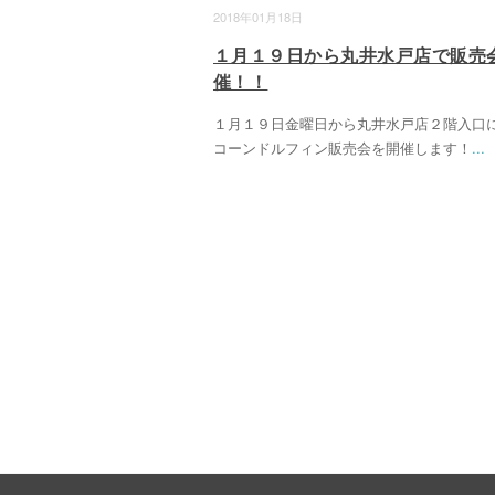
2018年01月18日
１月１９日から丸井水戸店で販売
催！！
１月１９日金曜日から丸井水戸店２階入口
コーンドルフィン販売会を開催します！
...