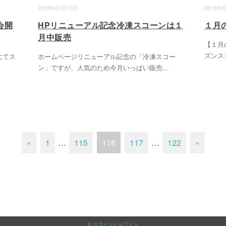
2018年01月10日
2018年
会開
HPリニューアル記念冷凍スコーンは１
１月
月中販売
【１月
ズンス
にてス
ホームページリニューアル記念の「冷凍スコー
ン」ですが、人気のため今月いっぱい販売
...
«
1
…
115
116
117
…
122
»
©
スコーンドルフィン