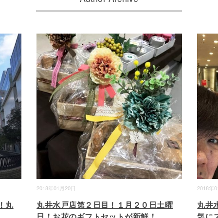
2018年01月20日
2018年
！丸
丸井水戸店第２日目！１月２０日土曜
丸井
日！お花のギフトセットが新鮮！
気に