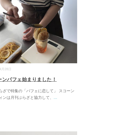
04月28日
ーンパフェ始まりました！
らざで特集の「パフェに恋して」 スコーン
ィンは月刊ぷらざと協力して、
...