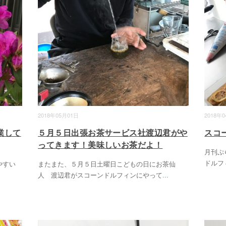
2018年05月01日
2018年
業して
５月５日出張お茶サービス社渡辺君がや
スコ
ってきます！美味しいお茶だよ！
月刊ぷ
ドルフ
やすい
またまた、５月５日土曜日こどもの日にお茶仙
人 渡辺君がスコーンドルフィンにやって
...