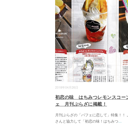
2018年04月26日
初恋の味 はちみつレモンスコー
ェ 月刊ぷらざに掲載！
月刊ぷらざの「パフェに恋して」特集！！ 
さんと協力して「初恋の味！はちみつ
...