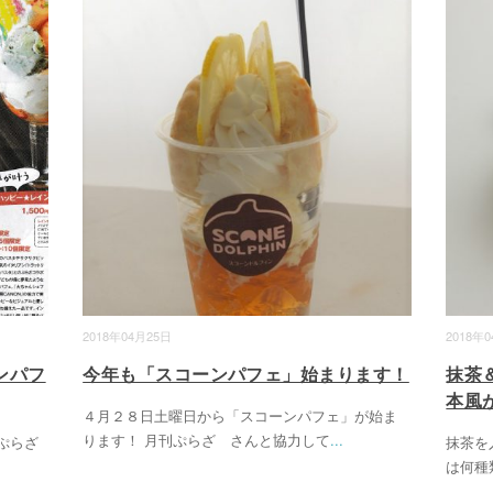
2018年04月25日
2018年
ンパフ
今年も「スコーンパフェ」始まります！
抹茶
本風
４月２８日土曜日から「スコーンパフェ」が始ま
ります！ 月刊ぷらざ さんと協力して
...
ぷらざ
抹茶を
は何種