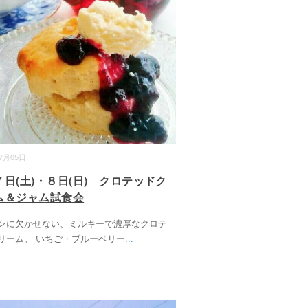
07月05日
７日(土)・８日(日) クロテッドク
ム＆ジャム試食会
ンに欠かせない、ミルキーで濃厚なクロテ
リーム。 いちご・ブルーベリー
...