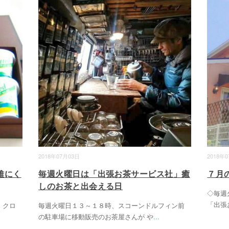
2018年07月03日
2018年
雅にく
毎週火曜日は「出張お茶サービス社」癒
７月
しのお茶と出会える日
◇毎週
「出張
、クロ
毎週火曜日１３～１８時、スコーンドルフィン前
の駐車場に移動販売のお茶屋さんが や
...