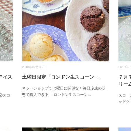
2018年07月06日
2018年
アイス
土曜日限定「ロンドン生スコーン」
７月
リー
ネットショップでは曜日に関係なく毎日冷凍の状
態で購入できる 「ロンドン生スコーン
...
②スコ
スコー
ッドク