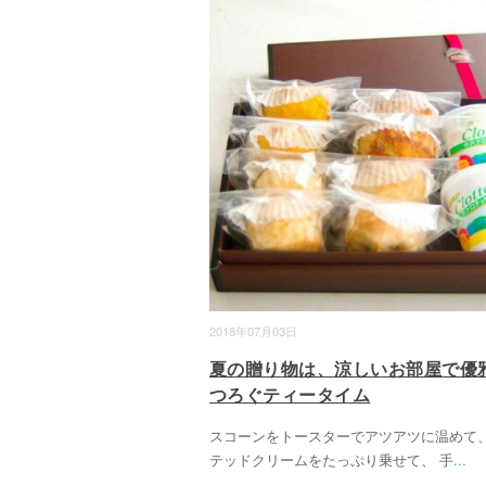
2018年07月03日
夏の贈り物は、涼しいお部屋で優
つろぐティータイム
スコーンをトースターでアツアツに温めて
テッドクリームをたっぷり乗せて、 手
...