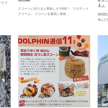
ナナブ
ト」
スコーンに付けると美味しさ100倍！「クロテット
クリーム」 スコーンを最高に美味
...
期間限
包んだ