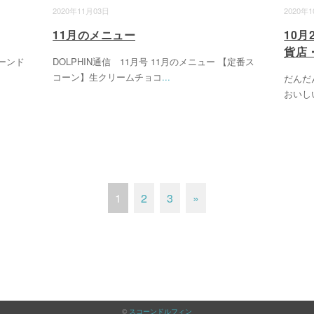
2020年11月03日
2020年
11月のメニュー
10月
貨店
ーンド
DOLPHIN通信 11月号 11月のメニュー 【定番ス
コーン】生クリームチョコ
...
だんだ
おいし
1
2
3
»
©
スコーンドルフィン