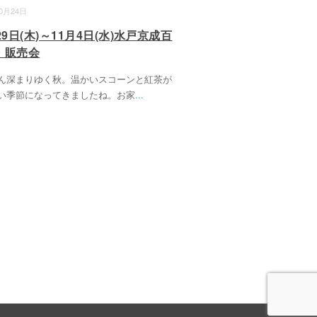
10月24日
29日(木)～11月4日(水)水戸京成百
・販売会
ん深まりゆく秋。温かいスコーンと紅茶が
い季節になってきましたね。お家
...