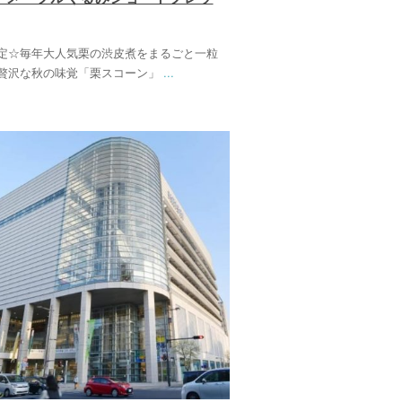
定☆毎年大人気栗の渋皮煮をまるごと一粒
贅沢な秋の味覚「栗スコーン」
...