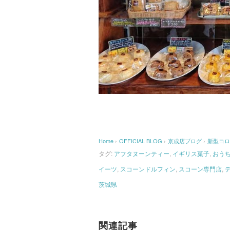
Home
›
OFFICIAL BLOG
›
京成店ブログ
›
新型コロ
タグ:
アフタヌーンティー
,
イギリス菓子
,
おう
イーツ
,
スコーンドルフィン
,
スコーン専門店
,
茨城県
関連記事