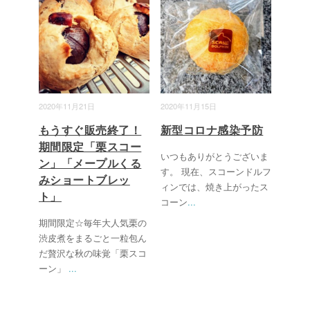
2020年11月21日
2020年11月15日
もうすぐ販売終了！
新型コロナ感染予防
期間限定「栗スコー
いつもありがとうございま
ン」「メープルくる
す。 現在、スコーンドルフ
みショートブレッ
ィンでは、焼き上がったス
ト」
コーン
...
期間限定☆毎年大人気栗の
渋皮煮をまるごと一粒包ん
だ贅沢な秋の味覚「栗スコ
ーン」
...