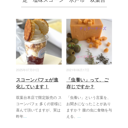
2025年07月01日
2021年06月17日
スコーンパフェが進
「虫養い」って、ご
化しています！
存じですか？
双葉台本店で限定販売の ス
「虫養い」という言葉を、
コーンパフェ 多くの皆様に
お聞きになったことがあり
喜んで頂いてますが、実は
ますか？ 腹の虫に食物を与
昨年
...
える、
...