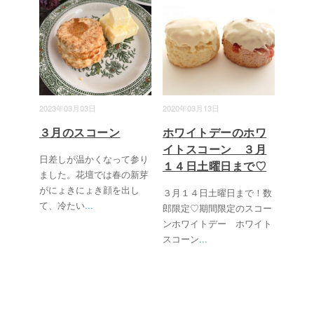
2023年03月03日
2020年03月13日
３月のスコーン
ホワイトデーのホワ
イトスコーン ３月
日差しが温かくなって参り
１４日土曜日まで♡
ました。花壇では春の新芽
がにょきにょき顔を出し
３月１４日土曜日まで！数
て、冷たい
...
郎限定♡期間限定のスコー
ンホワイトデー ホワイト
スコーン
...