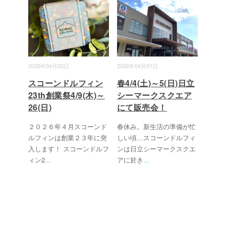
2026年04月02日
2026年04月01日
スコーンドルフィン
春4/4(土)～5(日)日立
23th創業祭4/9(木)～
シーマークスクエア
26(日)
にて販売会！
２０２６年４月スコーンド
春休み。新生活の準備が忙
ルフィンは創業２３年に突
しい頃…スコーンドルフィ
入します！ スコーンドルフ
ンは日立シーマークスクエ
ィン2
...
アに於き
...