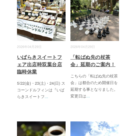
2026年04月29日
2026年04月29日
いばらきスイートフ
「転ばぬ先の杖茶
ェア出店時双葉台店
会」延期のご案内！
臨時休業
こちらの「転ばぬ先の杖茶
会」は都合のため開催日を
5/22(金)・23(土)・24(日) ス
延期する事となりました。
コーンドルフィンは『いば
変更日は
...
らきスイートフ
...