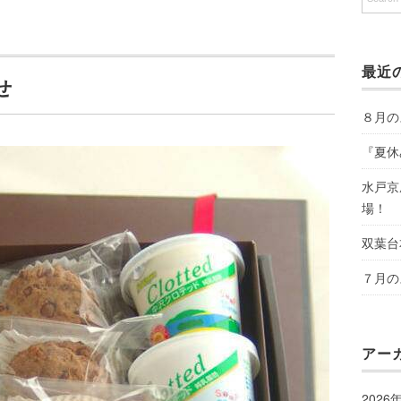
最近
せ
８月の
『夏休
水戸京
場！
双葉台
７月の
アー
2026