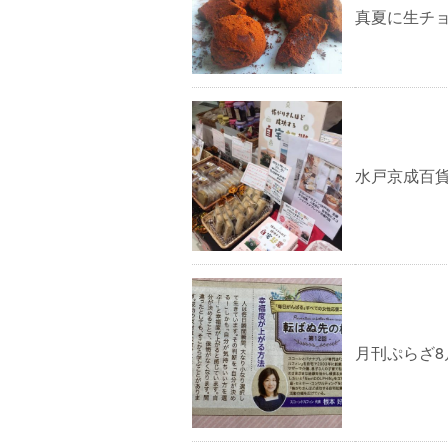
真夏に生チ
水戸京成百
月刊ぷらざ8