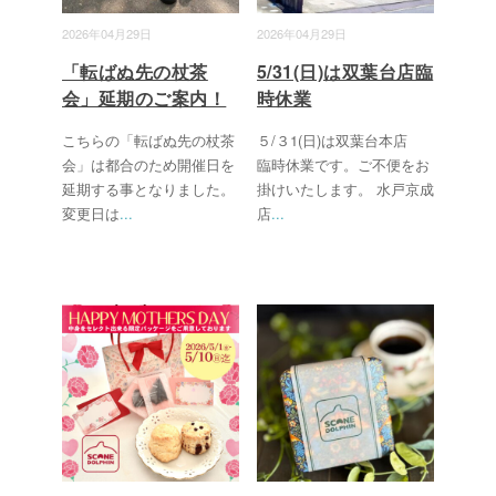
2026年04月29日
2026年04月29日
「転ばぬ先の杖茶
5/31(日)は双葉台店臨
会」延期のご案内！
時休業
こちらの「転ばぬ先の杖茶
５/３1(日)は双葉台本店
会」は都合のため開催日を
臨時休業です。ご不便をお
延期する事となりました。
掛けいたします。 水戸京成
変更日は
...
店
...