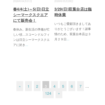
2026年04月01日
2026年03月28日
春4/4(土)～5(日)日立
3/29(日)双葉台店は臨
シーマークスクエア
時休業
にて販売会！
いつもご愛顧頂きましてあ
りがとうございます！諸事
春休み。新生活の準備が忙
情のため、双葉台本店は３
しい頃…スコーンドルフィ
月２９日
...
ンは日立シーマークスクエ
アに於き
...
«
1
2
3
4
5
6
7
…
124
»