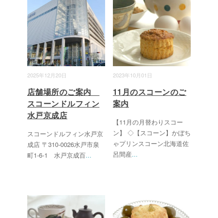
2025年12月20日
2023年10月01日
店舗場所のご案内
11月のスコーンのご
スコーンドルフィン
案内
水戸京成店
【11月の月替わりスコー
ン】 ◇【スコーン】かぼち
スコーンドルフィン水戸京
ゃプリンスコーン北海道佐
成店 〒310-0026水戸市泉
呂間産
...
町1-6-1 水戸京成百
...