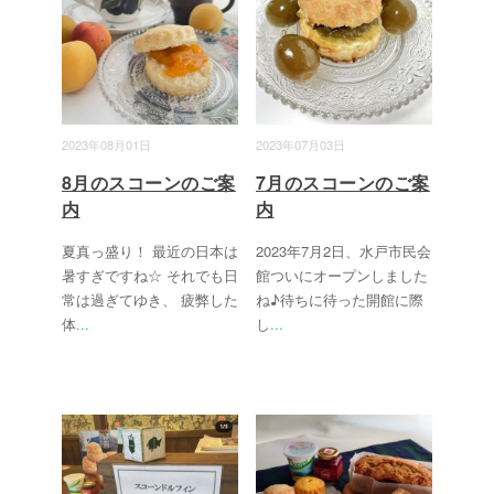
2023年08月01日
2023年07月03日
8月のスコーンのご案
7月のスコーンのご案
内
内
夏真っ盛り！ 最近の日本は
2023年7月2日、水戸市民会
暑すぎですね☆ それでも日
館ついにオープンしました
常は過ぎてゆき、 疲弊した
ね♪待ちに待った開館に際
体
...
し
...