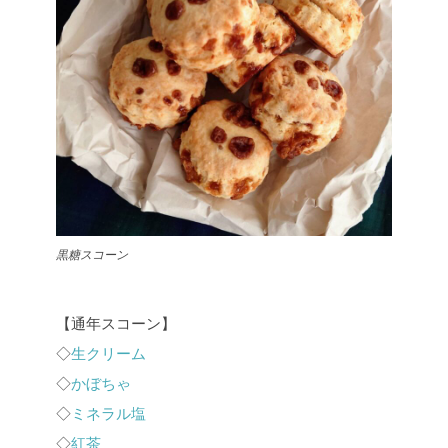
黒糖スコーン
【通年スコーン】
◇
生クリーム
◇
かぼちゃ
◇
ミネラル塩
◇
紅茶