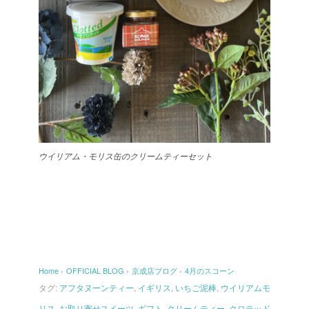
ウイリアム・モリス缶のクリームティーセット
Home
›
OFFICIAL BLOG
›
京成店ブログ
›
4月のスコーン
タグ:
アフタヌーンティー
,
イギリス
,
いちご泥棒
,
ウイリアムモ
リス
,
お取り寄せスイーツ
,
ギフト
,
クリームティー
,
クロテッド