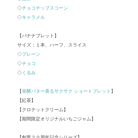
◇
チョコチップスコーン
◇
キャラメル
【バナナブレット】
サイズ：１本、ハーフ、スライス
◇
プレーン
◇
チョコ
◇
くるみ
【
発酵バター香るサクサク ショートブレット
】
【紅茶】
【クロテットクリーム】
【期間限定オリジナルいちごジャム】
【創業２０周年記念シリーズ】