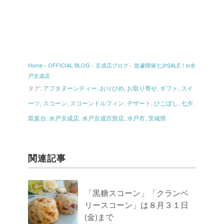
Home
›
OFFICIAL BLOG
›
京成店ブログ
›
急遽開催七夕SALE！in水
戸京成店
タグ:
アフタヌーンティー
,
おりひめ
,
お取り寄せ
,
ギフト
,
スイ
ーツ
,
スコーン
,
スコーンドルフィン
,
デザート
,
ひこぼし
,
七夕
,
双葉台
,
水戸京成店
,
水戸京成百貨店
,
水戸市
,
茨城県
関連記事
「黒糖スコーン」「クランベ
リースコーン」は８月３１日
(金)まで