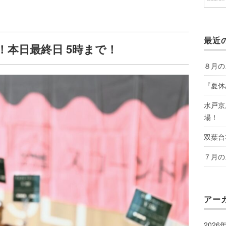
最近
本日最終日 5時まで！
８月の
『夏休
水戸京
場！
双葉台
７月の
アー
2026