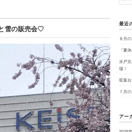
最近
と雪の販売会♡
８月の
『夏休
水戸京
場！
双葉台
７月の
アー
2026