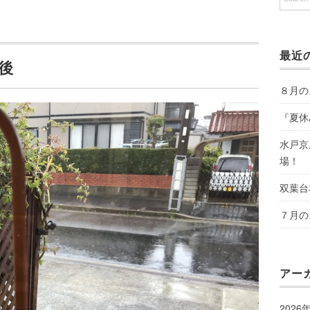
最近
後
８月の
『夏休
水戸京
場！
双葉台
７月の
アー
2026