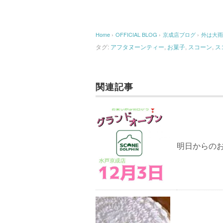
Home
›
OFFICIAL BLOG
›
京成店ブログ
›
外は大雨
タグ:
アフタヌーンティー
,
お菓子
,
スコーン
,
ス
関連記事
明日からの