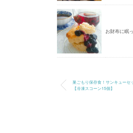
お財布に眠
巣ごもり保存食！サンキューセ
【冷凍スコーン15個】