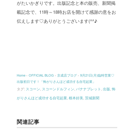
がたいかぎりです。出版記念と本の販売、新聞掲
載記念で、11時～18時お店を開けて感謝の意をお
伝えします♡ありがとうございます(^^♪
Home
›
OFFICIAL BLOG
›
京成店ブログ
›
9月21日(月)臨時営業♡
出版初日です！「怖がりさんほど成功する自宅起業」
タグ:
スコーン
,
スコーンドルフィン
,
バナナブレット
,
出版
,
怖
がりさんほど成功する自宅起業
,
根本好美
,
茨城新聞
関連記事