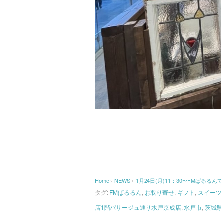
Home
›
NEWS
›
1月24日(月)11：30〜FMぱるる
タグ:
FMぱるるん
,
お取り寄せ
,
ギフト
,
スイー
店1階パサージュ通り水戸京成店
,
水戸市
,
茨城