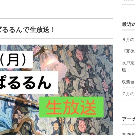
最近
FMぱるるんで生放送！
８月の
『夏休
水戸京
場！
双葉台
７月の
アー
2026