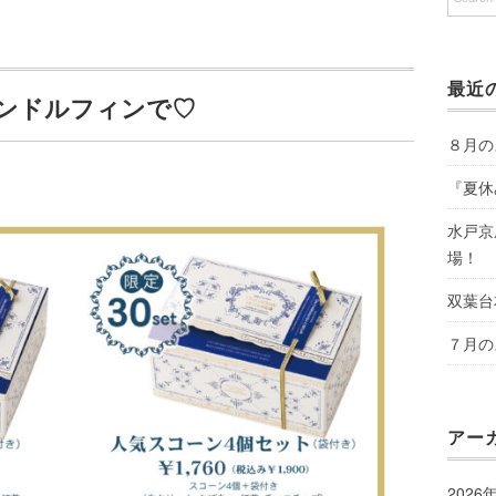
最近
スコーンドルフィンで♡
８月の
『夏休
水戸京
場！
双葉台
７月の
アー
2026