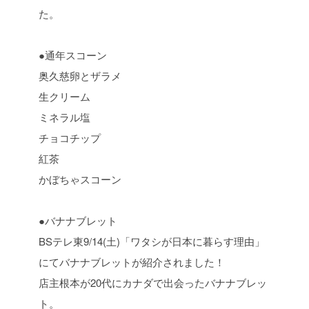
た。
●通年スコーン
奥久慈卵とザラメ
生クリーム
ミネラル塩
チョコチップ
紅茶
かぼちゃスコーン
●バナナブレット
BSテレ東9/14(土)「ワタシが日本に暮らす理由」
にてバナナブレットが紹介されました！
店主根本が20代にカナダで出会ったバナナブレッ
ト。