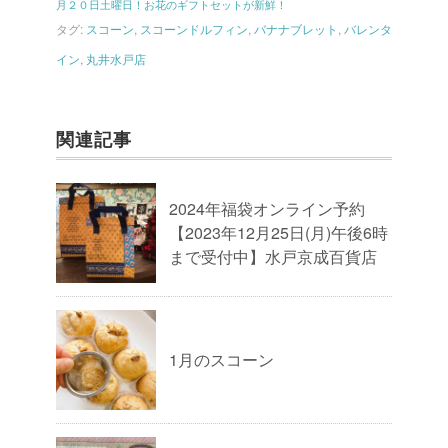
月２０日土曜日！お花のギフトセットが新鮮！
タグ:
スコーン
,
スコーンドルフィン
,
バナナブレット
,
バレンタ
イン
,
丸井水戸店
関連記事
2024年福袋オンライン予約
【2023年12月25日(月)午後6時
まで受付中】水戸京成百貨店
1月のスコーン