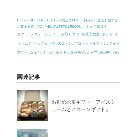
Home
›
OFFICIAL BLOG
›
京成店ブログ
›
【4月23日更新】旅する
お菓子教室「DOLPHIN SWEETS LESSON」4月の空席状況
タグ:
アフタヌーンティー
,
お取り寄せ
,
お菓子教室
,
ギフト
,
ク
リームティー
,
スイーツ
,
スコーン
,
スコーンドルフィン
,
テイク
アウト
,
双葉台
,
手土産
,
旅するお菓子教室
,
水戸市
,
茨城県
,
通販
関連記事
お勧めの夏ギフト「アイスク
リームとスコーンギフト」