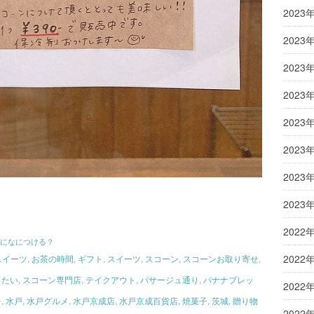
2023
2023
2023
2023
2023
2023
2023
2023
2022
になにつける？
2022
スイーツ
,
お茶の時間
,
ギフト
,
スイーツ
,
スコーン
,
スコーンお取り寄せ
,
りたい
,
スコーン専門店
,
テイクアウト
,
パサージュ通り
,
バナナブレッ
2022
台
,
水戸
,
水戸グルメ
,
水戸京成店
,
水戸京成百貨店
,
焼菓子
,
茨城
,
贈り物
2022