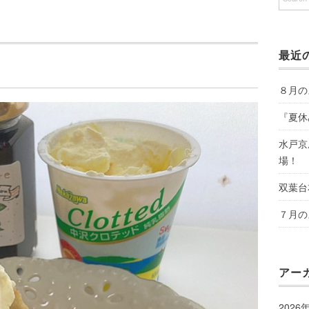
最近
８月の
『夏休
水戸京
場！
双葉台
７月の
アー
2026