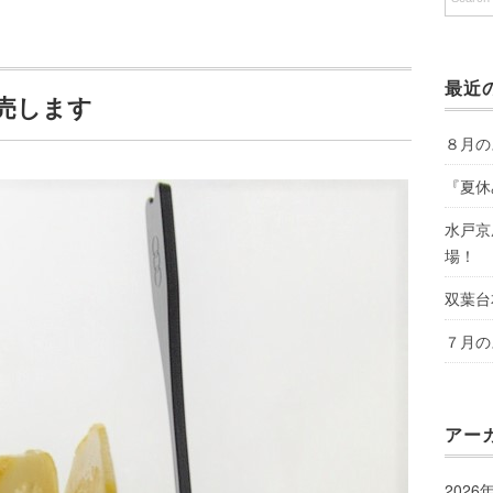
最近
売します
８月の
『夏休
水戸京
場！
双葉台
７月の
アー
2026