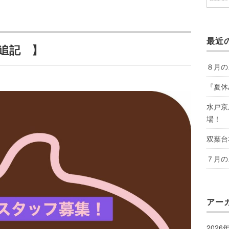
最近
追記 】
８月の
『夏休
水戸京
場！
双葉台
７月の
アー
2026