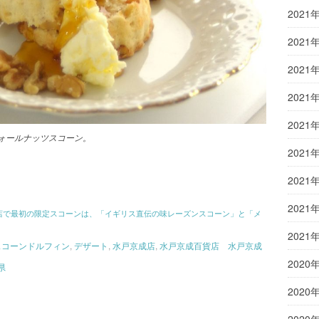
2021
2021
2021
2021
2021
ォールナッツスコーン
。
2021
2021
2021
店で最初の限定スコーンは、「イギリス直伝の味レーズンスコーン」と「メ
2021
スコーンドルフィン
,
デザート
,
水戸京成店
,
水戸京成百貨店 水戸京成
2020
県
2020