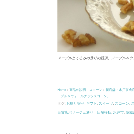
メープルとくるみの香りの競演、
メープル＆ウ
Home
›
商品の説明
›
スコーン
›
新店舗・水戸京成
ープル＆ウォールナッツスコーン」
タグ:
お取り寄せ
,
ギフト
,
スイーツ
,
スコーン
,
百貨店パサージュ通り 店舗移転
,
水戸市
,
茨城