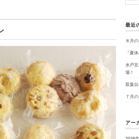
最近
ン
８月の
『夏休
水戸京
場！
双葉台
７月の
アー
2026