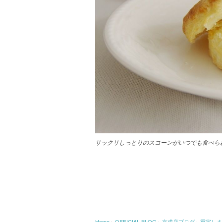
サックリしっとりのスコーンがいつでも食べら
Home
›
OFFICIAL BLOG
›
京成店ブログ
›
重宝しま